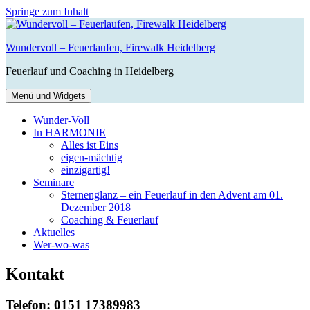
Springe zum Inhalt
Wundervoll – Feuerlaufen, Firewalk Heidelberg
Feuerlauf und Coaching in Heidelberg
Menü und Widgets
Wunder-Voll
In HARMONIE
Alles ist Eins
eigen-mächtig
einzigartig!
Seminare
Sternenglanz – ein Feuerlauf in den Advent am 01.
Dezember 2018
Coaching & Feuerlauf
Aktuelles
Wer-wo-was
Kontakt
Telefon: 0151 17389983